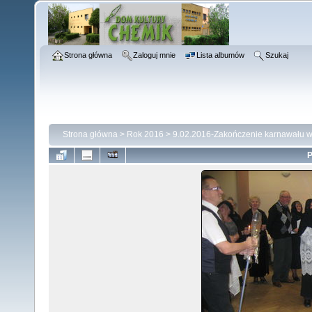
Strona główna
Zaloguj mnie
Lista albumów
Szukaj
Strona główna
>
Rok 2016
>
9.02.2016-Zakończenie karnawału w
P