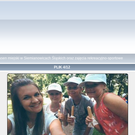
sen miejski w Siemianowicach Śląskich oraz zajęcia rekreacyjno-sportowe
PLIK 4/12