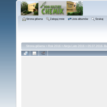
Strona główna
Zaloguj mnie
Lista albumów
Szukaj
Strona główna
>
Rok 2016
>
Akcja Lato 2016
>
05.07.2016- Ba