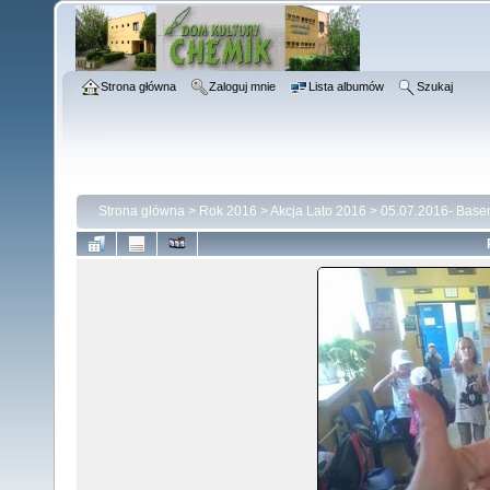
Strona główna
Zaloguj mnie
Lista albumów
Szukaj
Strona główna
>
Rok 2016
>
Akcja Lato 2016
>
05.07.2016- Basen