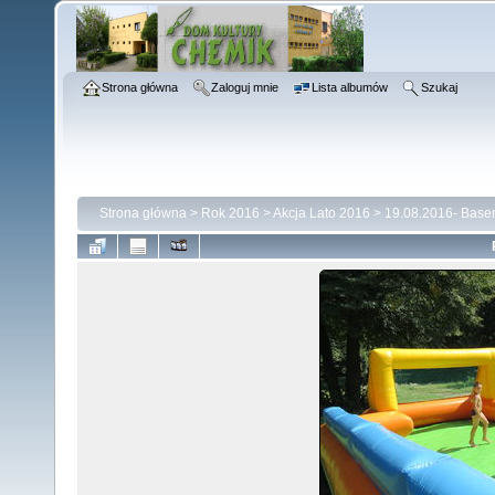
Strona główna
Zaloguj mnie
Lista albumów
Szukaj
Strona główna
>
Rok 2016
>
Akcja Lato 2016
>
19.08.2016- Base