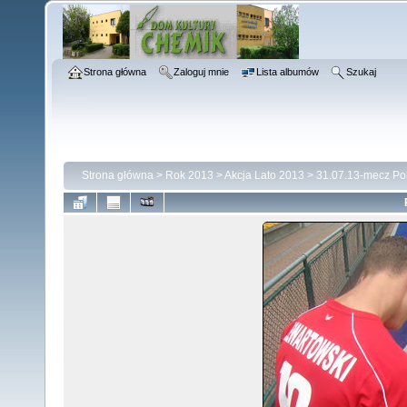
Strona główna
Zaloguj mnie
Lista albumów
Szukaj
Strona główna
>
Rok 2013
>
Akcja Lato 2013
>
31.07.13-mecz Po