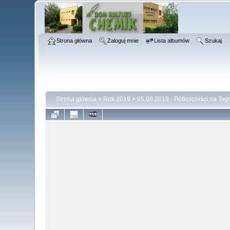
Strona główna
Zaloguj mnie
Lista albumów
Szukaj
Strona główna
>
Rok 2019
>
05.08.2019 - Półkoloniści na Tyg