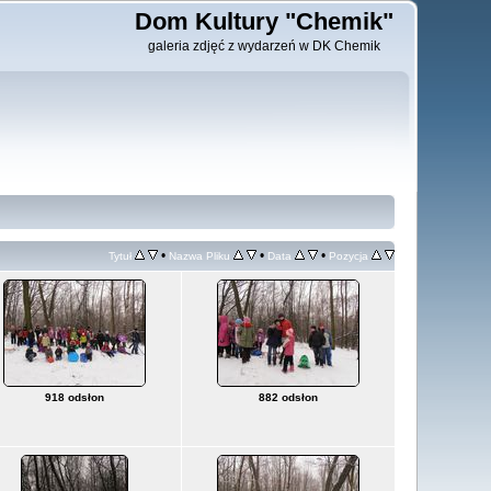
Dom Kultury "Chemik"
galeria zdjęć z wydarzeń w DK Chemik
•
•
•
Tytuł
Nazwa Pliku
Data
Pozycja
918 odsłon
882 odsłon