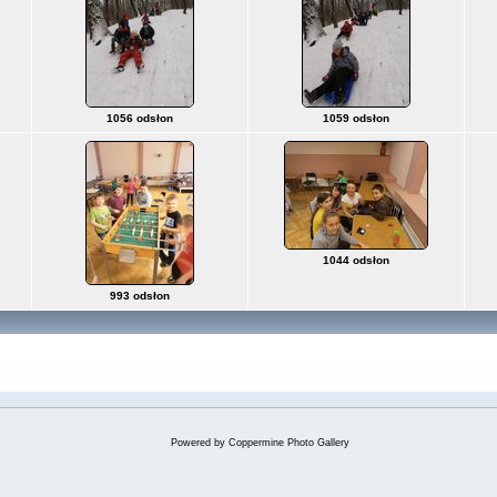
1056 odsłon
1059 odsłon
1044 odsłon
993 odsłon
Powered by
Coppermine Photo Gallery