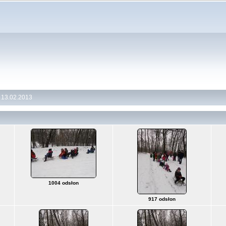
 13.02.2013
1004 odsłon
917 odsłon