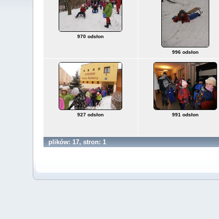
970 odsłon
996 odsłon
927 odsłon
991 odsłon
plików: 17, stron: 1