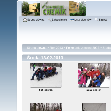
Strona główna
Zaloguj mnie
Lista albumów
Szukaj
Strona główna
>
Rok 2013
>
Półkolonie zimowe 2013
>
Środa
Środa 13.02.2013
886 odsłon
1019 odsłon