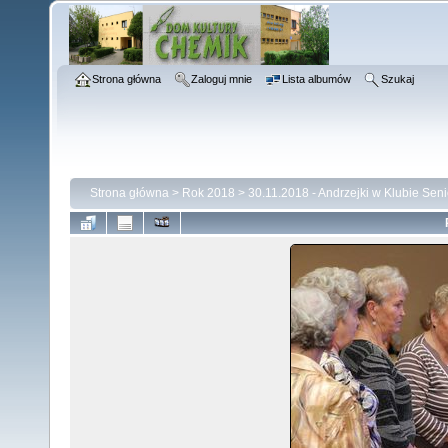
Strona główna
Zaloguj mnie
Lista albumów
Szukaj
Strona główna
>
Rok 2018
>
30.11.2018 - Andrzejki w Klubie Se