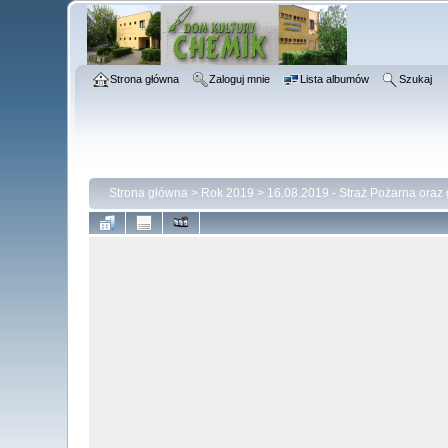
Strona główna
Zaloguj mnie
Lista albumów
Szukaj
Strona główna
>
Rok 2019
>
16.08.2019 - Straż Pożarna oraz 