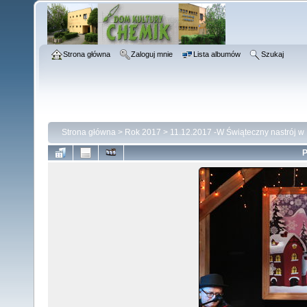
Strona główna
Zaloguj mnie
Lista albumów
Szukaj
Strona główna
>
Rok 2017
>
11.12.2017 -W Świąteczny nastrój w
P