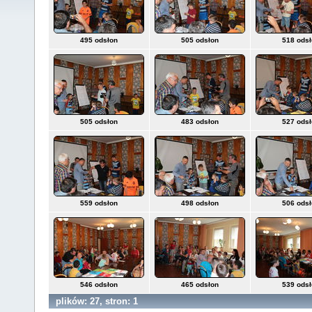
495 odsłon
505 odsłon
518 ods
505 odsłon
483 odsłon
527 ods
559 odsłon
498 odsłon
506 ods
546 odsłon
465 odsłon
539 ods
plików: 27, stron: 1