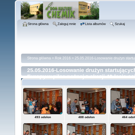
Strona główna
Zaloguj mnie
Lista albumów
Szukaj
Strona główna
>
Rok 2016
>
25.05.2016-Losowanie drużyn startuj
25.05.2016-Losowanie drużyn startującyc
Europy w piłce nożnej z okazji 40-lecia o
493 odsłon
488 odsłon
464 ods