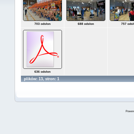
703 odsłon
688 odsłon
757 ods
636 odsłon
plików: 13, stron: 1
Power