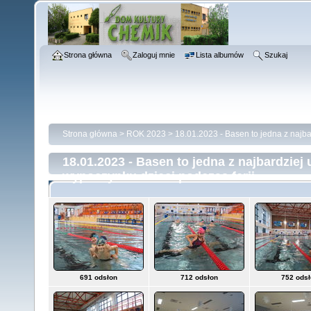
Strona główna
Zaloguj mnie
Lista albumów
Szukaj
Strona główna
>
ROK 2023
>
18.01.2023 - Basen to jedna z najba
18.01.2023 - Basen to jedna z najbardziej
wypoczynku dzieci podczas ferii.
691 odsłon
712 odsłon
752 ods