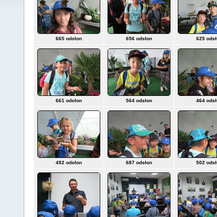
665 odsłon
656 odsłon
625 ods
661 odsłon
564 odsłon
464 ods
492 odsłon
687 odsłon
502 ods