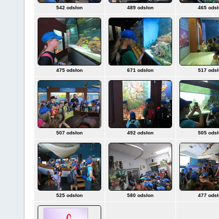
542 odsłon
489 odsłon
465 ods
475 odsłon
671 odsłon
517 ods
507 odsłon
492 odsłon
505 ods
525 odsłon
580 odsłon
477 ods