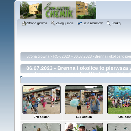
Strona główna
Zaloguj mnie
Lista albumów
Szukaj
Strona główna
>
ROK 2023
>
06.07.2023 - Brenna i okolice to p
06.07.2023 - Brenna i okolice to pierwsz
podczas tegorocznych półkolonii w DK ,
678 odsłon
693 odsłon
691 ods